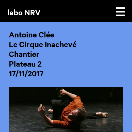
labo NRV
à propos
Antoine Clée
actualités
ressources
Le Cirque Inachevé
infos pratiques
Chantier
Plateau 2
17/11/2017