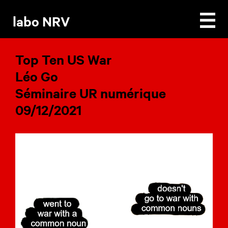
labo NRV
à propos
Top Ten US War
actualités
ressources
Léo Go
infos pratiques
Séminaire UR numérique
09/12/2021