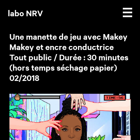
labo NRV
à propos
Une manette de jeu avec Makey
actualités
ressources
Makey et encre conductrice
infos pratiques
Tout public / Durée : 30 minutes
(hors temps séchage papier)
02/2018